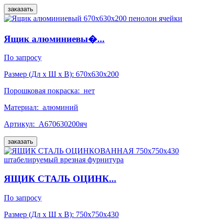
заказать
Ящик алюминиевы�...
По запросу
Размер (Дл x Ш x В):
670x630x200
Порошковая покраска:
нет
Материал:
алюминий
Артикул:
А670630200яч
заказать
ЯЩИК СТАЛЬ ОЦИНК...
По запросу
Размер (Дл x Ш x В):
750x750x430