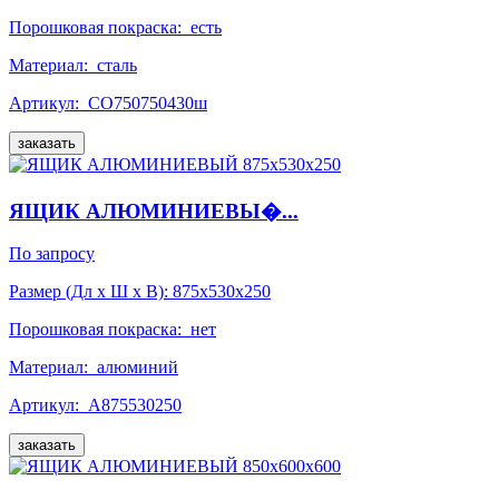
Порошковая покраска:
есть
Материал:
сталь
Артикул:
СО750750430ш
заказать
ЯЩИК АЛЮМИНИЕВЫ�...
По запросу
Размер (Дл x Ш x В):
875x530x250
Порошковая покраска:
нет
Материал:
алюминий
Артикул:
А875530250
заказать