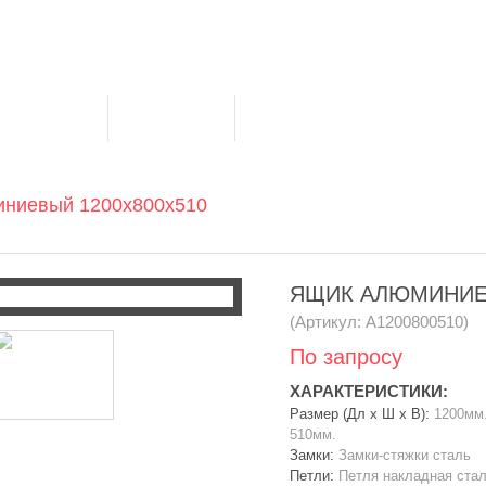
+79150985215
Клиентам
Контакты
ниевый 1200х800х510
ЯЩИК АЛЮМИНИЕВ
(Артикул: А1200800510)
По запросу
ХАРАКТЕРИСТИКИ:
Размер (Дл x Ш x В):
1200мм.
510мм.
Замки:
Замки-стяжки сталь
Петли:
Петля накладная ста